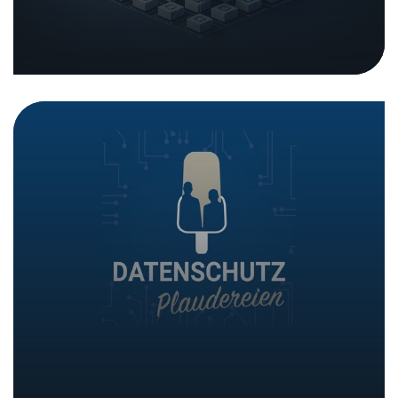
Podcast «Datenschutz-
Plaudereien»: aperçu du travail du
NTC
09. mars 2026
|
Dans les medias