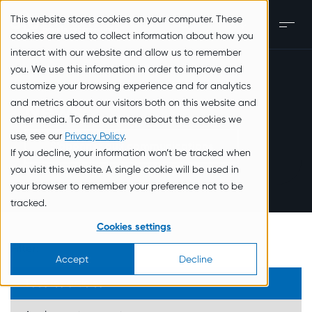
zum Inhalt springen
This website stores cookies on your computer. These
FR
Men
cookies are used to collect information about how you
interact with our website and allow us to remember
you. We use this information in order to improve and
customize your browsing experience and for analytics
and metrics about our visitors both on this website and
News
other media. To find out more about the cookies we
use, see our
Privacy Policy
.
S’abonner aux communications
If you decline, your information won’t be tracked when
you visit this website. A single cookie will be used in
your browser to remember your preference not to be
tracked.
Cookies settings
Filter:
Accept
Decline
Tous les articles