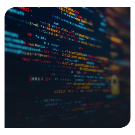
La menace sous-estimée sur les
toits
11. septembre 2025
|
Dans les medias
Analyses et rapports