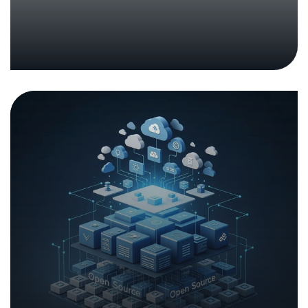
Logiciels Open Source: document
de discussion sur un soutien
durable
12. mars 2026
|
Analyses et rapports