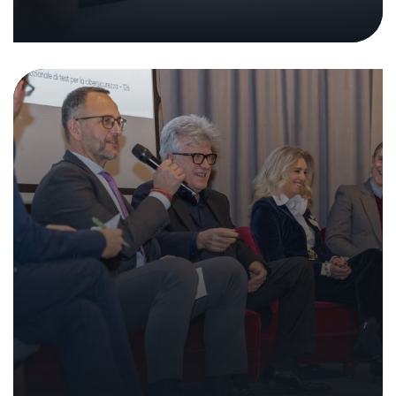
d’impulsion du NTC au Tessin
05. février 2026
|
Dans les medias
Rétrospective 2025: Identifier les
vulnérabilités, renforcer la sécurité