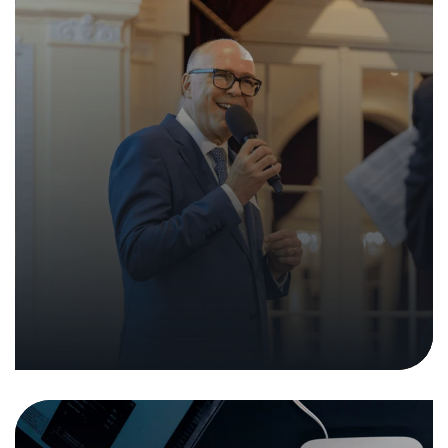
Rapport sur la cybersécurité des
appareils connectés au regard de
la directive RED
22. mai 2025
|
Communiques de presse
Dans les medias
Analyses et rapports