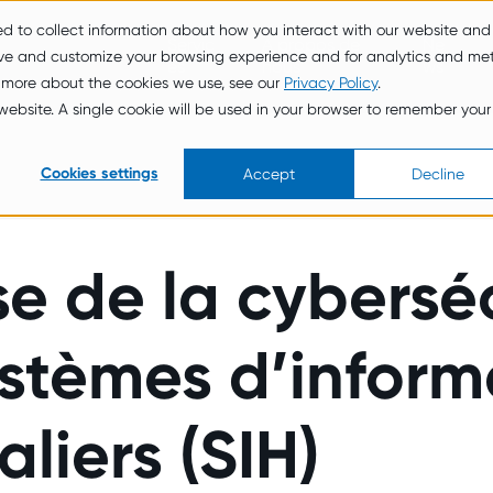
ed to collect information about how you interact with our website and
Servic
À propos de
Ne
ove and customize your browsing experience and for analytics and met
es
nous
ws
t more about the cookies we use, see our
Privacy Policy
.
s website. A single cookie will be used in your browser to remember your
Cookies settings
Accept
Decline
e de la cybersé
ystèmes d’inform
aliers (SIH)