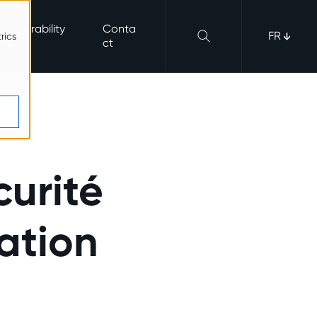
Vulnerability
Conta
FR
rics
Hub
ct
curité
ation