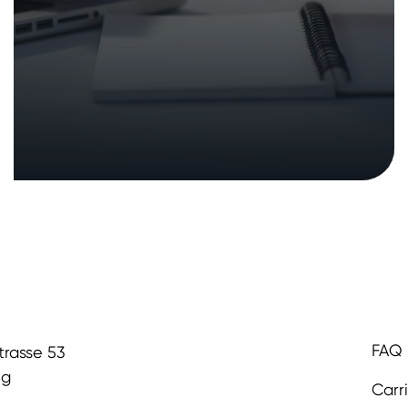
FAQ
trasse 53
ug
Carr