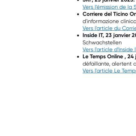
Vers l'émission de la 
Corriere del Ticino O
d'informazione clinic
Vers l'article du Corri
Inside IT, 23 janvier 
Schwachstellen
Vers l'article d'Inside 
Le Temps Online , 24
défaillante, alertent 
Vers l'article Le Temp
Rapport succinct sur les
dépendances système de
l'Europe