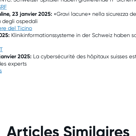
SRF
nline, 23 janvier 2025:
«Gravi lacune» nella sicurezza de
a degli ospedali
ere del Ticino
2025:
Klinikinformationssysteme in der Schweiz haben
IT
 janvier 2025:
La cybersécurité des hôpitaux suisses 
des experts
s
Analyse de sécurité des
systèmes d'information de
cabinet (SIC) : on
Articles Similaires
recherche des cabinets