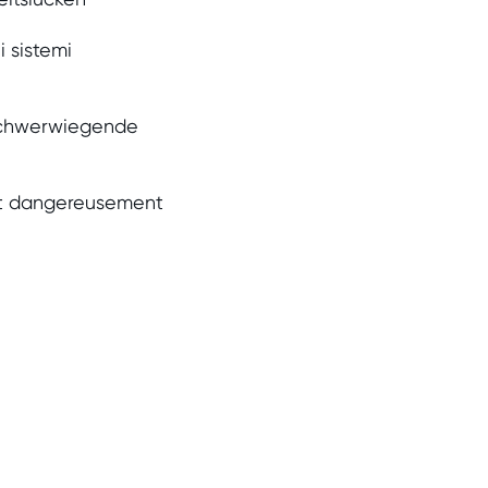
i sistemi
 schwerwiegende
est dangereusement
Analyse de sécurité
technique de
l’application mobile
«Temu»