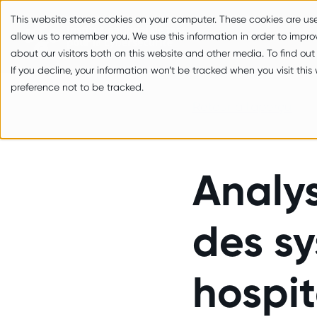
zum Inhalt springen
This website stores cookies on your computer. These cookies are us
allow us to remember you. We use this information in order to impr
about our visitors both on this website and other media. To find ou
If you decline, your information won’t be tracked when you visit thi
preference not to be tracked.
Retour à l'aperçu
Analys
des s
hospit