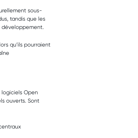
turellement sous-
us, tandis que les
du développement.
ors qu’ils pourraient
aîne
s logiciels Open
ls ouverts
. Sont
centraux