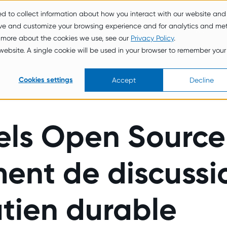
ed to collect information about how you interact with our website and
Servic
À propos de
Ne
ove and customize your browsing experience and for analytics and met
es
nous
ws
t more about the cookies we use, see our
Privacy Policy
.
s website. A single cookie will be used in your browser to remember your
Cookies settings
Accept
Decline
els Open Source
ent de discussi
tien durable