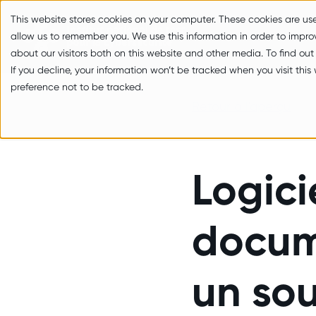
zum Inhalt springen
This website stores cookies on your computer. These cookies are us
allow us to remember you. We use this information in order to impr
about our visitors both on this website and other media. To find ou
If you decline, your information won’t be tracked when you visit thi
preference not to be tracked.
Retour à l'aperçu
Logici
docum
un sou