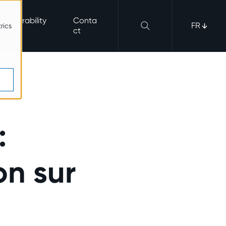
Vulnerability
Conta
FR
rics
Hub
ct
:
on sur