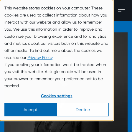
zum Inhalt springen
This website stores cookies on your computer. These
FR
Men
cookies are used to collect information about how you
interact with our website and allow us to remember
you. We use this information in order to improve and
customize your browsing experience and for analytics
and metrics about our visitors both on this website and
other media. To find out more about the cookies we
use, see our
Privacy Policy
.
If you decline, your information won’t be tracked when
you visit this website. A single cookie will be used in
your browser to remember your preference not to be
tracked.
Cookies settings
Accept
Decline